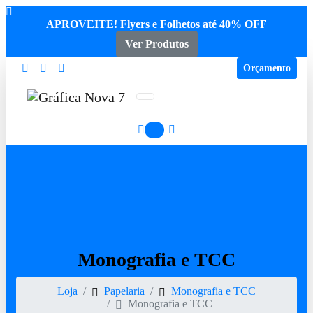
APROVEITE! Flyers e Folhetos até 40% OFF
Ver Produtos
Orçamento
0
Monografia
e
TCC
Loja
Papelaria
Monografia e TCC
Monografia e TCC